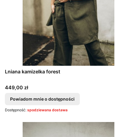
Lniana kamizelka forest
Cena
449,00 zł
Powiadom mnie o dostępności
Dostępność:
spodziewana dostawa