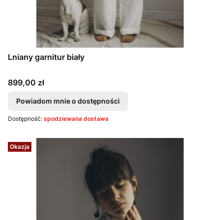
Lniany garnitur biały
Cena
899,00 zł
Powiadom mnie o dostępności
Dostępność:
spodziewana dostawa
Okazja