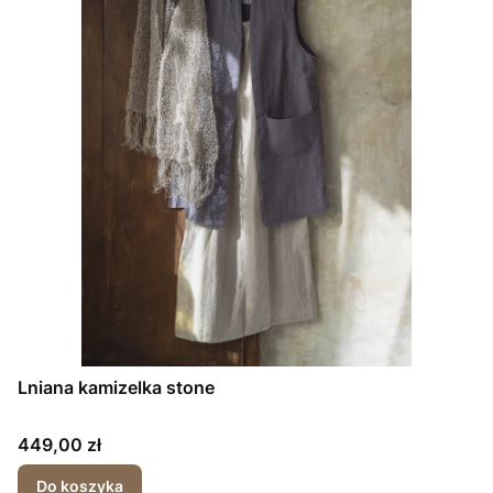
Lniana kamizelka stone
Cena
449,00 zł
Do koszyka