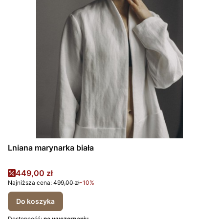
Lniana marynarka biała
Cena promocyjna
449,00 zł
Najniższa cena:
499,00 zł
-10%
Do koszyka
Dostępność:
na wyczerpaniu