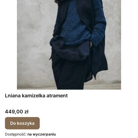
Lniana kamizelka atrament
Cena
449,00 zł
Do koszyka
Dostępność:
na wyczerpaniu