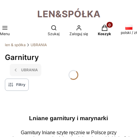
Produkty w kosz
Otwórz wyszukiwarkę
polski / zł
Menu
Szukaj
Zaloguj się
Koszyk
len & spółka
UBRANIA
Garnitury
UBRANIA
Filtry
Lniane garnitury i marynarki
Garnitury lniane szyte ręcznie w Polsce przy