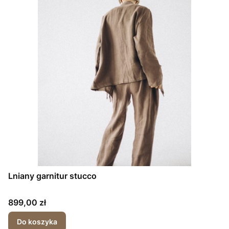
Lniany garnitur stucco
Cena
899,00 zł
Do koszyka