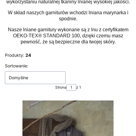
wykorzystaniu naturalnej tkaniny lnianej wysokiej jakości.
W skład naszych garniturów wchodzi lniana marynarka i
spodnie.
Nasze lniane garnitury wykonane są z lnu z certyfikatem
OEKO-TEX® STANDARD 100, dzięki czemu masz
pewność, że są bezpieczne dla twojej skóry.
Produkty:
24
Lista produktów
Sortowanie:
Domyślne
Strona
z 1